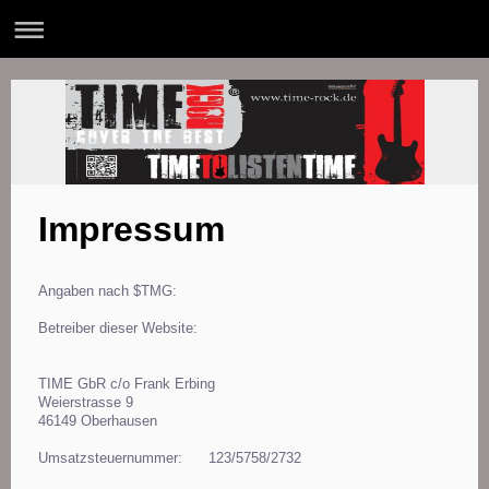
Impressum
Angaben nach $TMG:
Betreiber dieser Website:
TIME GbR c/o Frank Erbing
Weierstrasse 9
46149 Oberhausen
Umsatzsteuernummer: 123/5758/2732